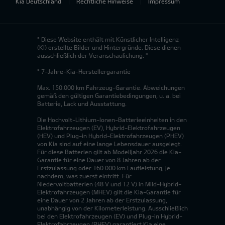
Kia Deutschland
Rechtliche Hinweise
Impressum
* Diese Website enthält mit Künstlicher Intelligenz
(KI) erstellte Bilder und Hintergründe. Diese dienen
ausschließlich der Veranschaulichung. *
* 7-Jahre-Kia-Herstellergarantie
Max. 150.000 km Fahrzeug-Garantie. Abweichungen
gemäß den gültigen Garantiebedingungen, u. a. bei
Batterie, Lack und Ausstattung.
Die Hochvolt-Lithium-Ionen-Batterieeinheiten in den
Elektrofahrzeugen (EV), Hybrid-Elektrofahrzeugen
(HEV) und Plug-in Hybrid-Elektrofahrzeugen (PHEV)
von Kia sind auf eine lange Lebensdauer ausgelegt.
Für diese Batterien gilt ab Modelljahr 2026 die Kia-
Garantie für eine Dauer von 8 Jahren ab der
Erstzulassung oder 160.000 km Laufleistung, je
nachdem, was zuerst eintritt. Für
Niedervoltbatterien (48 V und 12 V) in Mild-Hybrid-
Elektrofahrzeugen (MHEV) gilt die Kia-Garantie für
eine Dauer von 2 Jahren ab der Erstzulassung,
unabhängig von der Kilometerleistung. Ausschließlich
bei den Elektrofahrzeugen (EV) und Plug-in Hybrid-
Elektrofahrzeugen (PHEV) garantiert Kia eine