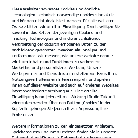
Diese Website verwendet Cookies und ähnliche
open
Technologien. Technisch notwendige Cookies sind aktiv
menu
und können nicht deaktiviert werden. Für alle weiteren
KONTAKT
Zwecke bitten wir um Ihre Einwilligung. Damit willigen Sie
sowohl in das Setzen der jeweiligen Cookies und
Tracking-Technologien und in die anschließende
PROBEFAHRT
Verarbeitung der dadurch erhobenen Daten zu den
nachfolgend genannten Zwecken ein: Analyse und
Performance: Wir messen, wie unsere Website genutzt
wird, um Inhalte und Funktionen zu verbessern.
Marketing und personalisierte Werbung: Unsere
Werbepartner und Dienstleister erstellen auf Basis Ihres
Nutzungsverhaltens ein Interessenprofil und spielen
Ihnen auf dieser Website und auch auf anderen Websites
Modelle
interessenbasierte Werbung aus. Eine erteilte
Einwilligung kann jederzeit mit Wirkung für die Zukunft
widerrufen werden. Über den Button „Cookies“ in der
Business
Kopfzeile gelangen Sie jederzeit zur Anpassung Ihrer
Präferenzen.
Angebote
Weitere Informationen zu den eingesetzten Anbietern,
Speicherdauern und Ihren Rechten finden Sie in unserer
Datenschutzerklärung.
> Datenschutz
> Impressum