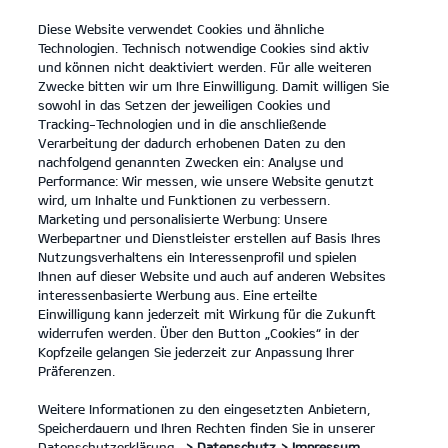
Diese Website verwendet Cookies und ähnliche
open
Technologien. Technisch notwendige Cookies sind aktiv
menu
und können nicht deaktiviert werden. Für alle weiteren
KONTAKT
Zwecke bitten wir um Ihre Einwilligung. Damit willigen Sie
sowohl in das Setzen der jeweiligen Cookies und
Tracking-Technologien und in die anschließende
PV5 Passenger
Probefahrt / Angebot
Verarbeitung der dadurch erhobenen Daten zu den
nachfolgend genannten Zwecken ein: Analyse und
...
...
PV5 PASSENGER
Kontakt
Performance: Wir messen, wie unsere Website genutzt
wird, um Inhalte und Funktionen zu verbessern.
Marketing und personalisierte Werbung: Unsere
Werbepartner und Dienstleister erstellen auf Basis Ihres
Nutzungsverhaltens ein Interessenprofil und spielen
Ihnen auf dieser Website und auch auf anderen Websites
interessenbasierte Werbung aus. Eine erteilte
Einwilligung kann jederzeit mit Wirkung für die Zukunft
widerrufen werden. Über den Button „Cookies“ in der
Kopfzeile gelangen Sie jederzeit zur Anpassung Ihrer
Präferenzen.
Weitere Informationen zu den eingesetzten Anbietern,
Speicherdauern und Ihren Rechten finden Sie in unserer
Datenschutzerklärung.
> Datenschutz
> Impressum