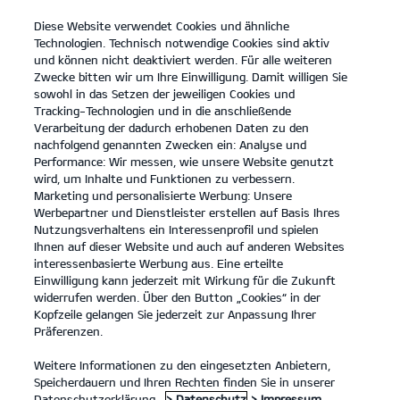
Diese Website verwendet Cookies und ähnliche
open
Technologien. Technisch notwendige Cookies sind aktiv
menu
und können nicht deaktiviert werden. Für alle weiteren
KONTAKT
Zwecke bitten wir um Ihre Einwilligung. Damit willigen Sie
sowohl in das Setzen der jeweiligen Cookies und
Tracking-Technologien und in die anschließende
PREISLISTEN
Verarbeitung der dadurch erhobenen Daten zu den
nachfolgend genannten Zwecken ein: Analyse und
Performance: Wir messen, wie unsere Website genutzt
wird, um Inhalte und Funktionen zu verbessern.
Marketing und personalisierte Werbung: Unsere
Werbepartner und Dienstleister erstellen auf Basis Ihres
Nutzungsverhaltens ein Interessenprofil und spielen
Ihnen auf dieser Website und auch auf anderen Websites
Modelle
interessenbasierte Werbung aus. Eine erteilte
Einwilligung kann jederzeit mit Wirkung für die Zukunft
widerrufen werden. Über den Button „Cookies“ in der
Business
Kopfzeile gelangen Sie jederzeit zur Anpassung Ihrer
Präferenzen.
Angebote
Weitere Informationen zu den eingesetzten Anbietern,
Speicherdauern und Ihren Rechten finden Sie in unserer
Datenschutzerklärung.
> Datenschutz
> Impressum