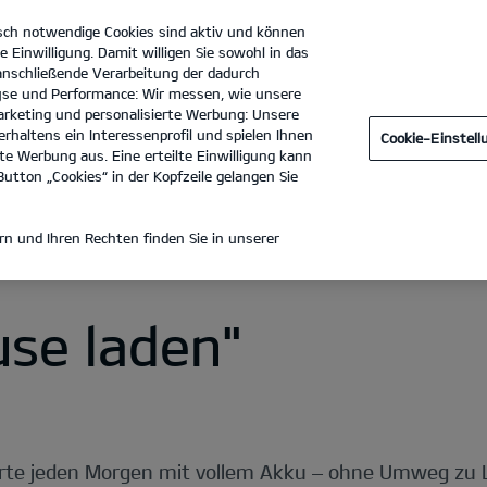
sch notwendige Cookies sind aktiv und können
e Einwilligung. Damit willigen Sie sowohl in das
 anschließende Verarbeitung der dadurch
se und Performance: Wir messen, wie unsere
Autohaus Burian e.K.
Tel. :
05141-978527-0
rketing und personalisierte Werbung: Unsere
rhaltens ein Interessenprofil und spielen Ihnen
Cookie-Einstel
aden
Öffentliches Laden
Laden im Unternehmen
e Werbung aus. Eine erteilte Einwilligung kann
utton „Cookies“ in der Kopfzeile gelangen Sie
DECKEN
n und Ihren Rechten finden Sie in unserer