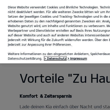
Diese Website verwendet Cookies und ähnliche Technologien. Techni
open
nicht deaktiviert werden. Für alle weiteren Zwecke bitten wir um Ihr
menu
Setzen der jeweiligen Cookies und Tracking-Technologien und in die
erhobenen Daten zu den nachfolgend genannten Zwecken ein: Analy
Website genutzt wird, um Inhalte und Funktionen zu verbessern. Ma
Werbepartner und Dienstleister erstellen auf Basis Ihres Nutzungsve
Entdecken
Zu Hause l
auf dieser Website und auch auf anderen Websites interessenbasiert
jederzeit mit Wirkung für die Zukunft widerrufen werden. Über den B
jederzeit zur Anpassung Ihrer Präferenzen.
LADEN MIT KIA CHARGE
ENT
Weitere Informationen zu den eingesetzten Anbietern, Speicherdauer
Datenschutzerklärung.
> Datenschutz
> Impressum